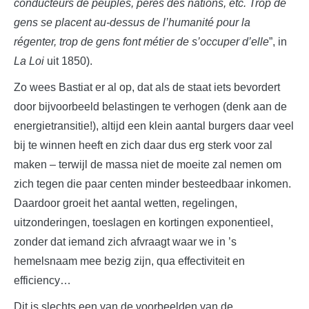
conducteurs de peuples, pères des nations, etc. Trop de
gens se placent au-dessus de l’humanité pour la
régenter, trop de gens font métier de s’occuper d’elle
”, in
La Loi
uit 1850).
Zo wees Bastiat er al op, dat als de staat iets bevordert
door bijvoorbeeld belastingen te verhogen (denk aan de
energietransitie!), altijd een klein aantal burgers daar veel
bij te winnen heeft en zich daar dus erg sterk voor zal
maken – terwijl de massa niet de moeite zal nemen om
zich tegen die paar centen minder besteedbaar inkomen.
Daardoor groeit het aantal wetten, regelingen,
uitzonderingen, toeslagen en kortingen exponentieel,
zonder dat iemand zich afvraagt waar we in ’s
hemelsnaam mee bezig zijn, qua effectiviteit en
efficiency…
Dit is slechts een van de voorbeelden van de