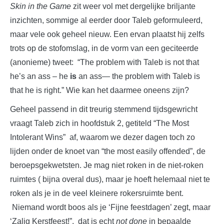
Skin in the Game
zit weer vol met dergelijke briljante
inzichten, sommige al eerder door Taleb geformuleerd,
maar vele ook geheel nieuw. Een ervan plaatst hij zelfs
trots op de stofomslag, in de vorm van een geciteerde
(anonieme) tweet: “The problem with Taleb is not that
he’s an ass – he
is
an ass— the problem with Taleb is
that he is right.” Wie kan het daarmee oneens zijn?
Geheel passend in dit treurig stemmend tijdsgewricht
vraagt Taleb zich in hoofdstuk 2, getiteld “The Most
Intolerant Wins” af, waarom we dezer dagen toch zo
lijden onder de knoet van “the most easily offended”, de
beroepsgekwetsten. Je mag niet roken in de niet-roken
ruimtes ( bijna overal dus), maar je hoeft helemaal niet te
roken als je in de veel kleinere rokersruimte bent.
Niemand wordt boos als je ‘Fijne feestdagen’ zegt, maar
‘Zalig Kerstfeest!”, dat is echt
not done
in bepaalde