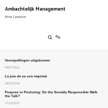
Ga
naar
Ambachtelijk Management
de
inhoud
Arne Lasance
Voorspellingen uitgekomen
06/07/2021
La joie de se voir imprimé
29/10/2020
Purpose or Posturing: Do the Socially Responsible Walk
the Talk?
27/10/2020