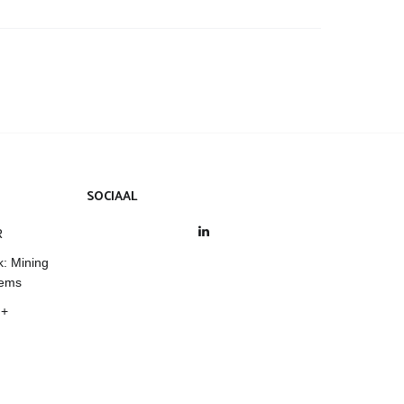
SOCIAAL
LinkedIn
R
k: Mining
tems
 +