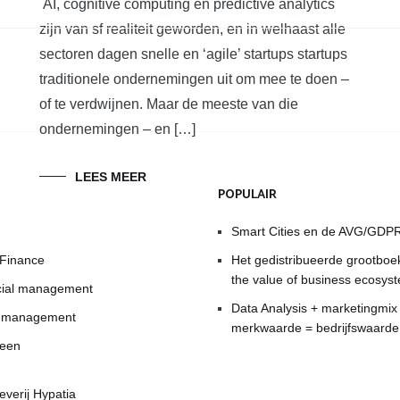
AI, cognitive computing en predictive analytics
zijn van sf realiteit geworden, en in welhaast alle
sectoren dagen snelle en ‘agile’ startups startups
traditionele ondernemingen uit om mee te doen –
of te verdwijnen. Maar de meeste van die
ondernemingen – en […]
LEES MEER
POPULAIR
Smart Cities en de AVG/GDP
 Finance
Het gedistribueerde grootboe
the value of business ecosys
cial management
Data Analysis + marketingmix
t management
merkwaarde = bedrijfswaarde
een
everij Hypatia