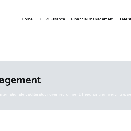
Home
ICT & Finance
Financial management
Talen
nagement
nternationale vakliteratuur over recruitment, headhunting, werving & se