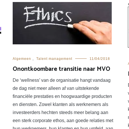
Algemeen
,
Talent management
11/04/2018
Onontkoombare transitie naar MVO
De ‘wellness’ van de organisatie hangt vandaag
de dag niet meer alleen af van uitstekende
financiële prestaties en hoogwaardige producten
en diensten. Zowel klanten als werknemers als
investeerders hechten steeds meer belang aan
een sterk corporate ethos, aan goede relaties met
hun werknemers, hun klanten en hun umfeld, aan