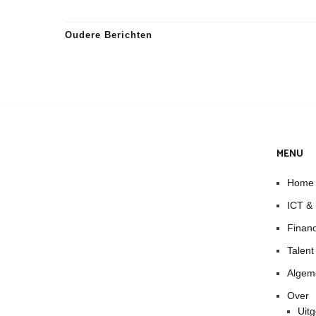
Oudere Berichten
MENU
Home
ICT &
Finan
Talen
Algem
Over
Uitg