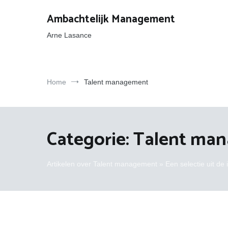
Ga
naar
Ambachtelijk Management
de
inhoud
Arne Lasance
Home
Talent management
Categorie:
Talent ma
Artikelen over Talent management » Een selectie uit de i