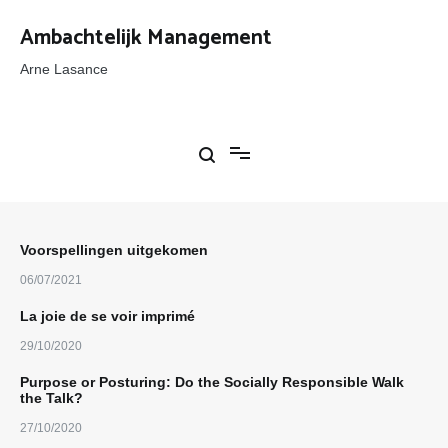
Ga
naar
Ambachtelijk Management
de
inhoud
Arne Lasance
Voorspellingen uitgekomen
06/07/2021
La joie de se voir imprimé
29/10/2020
Purpose or Posturing: Do the Socially Responsible Walk
the Talk?
27/10/2020