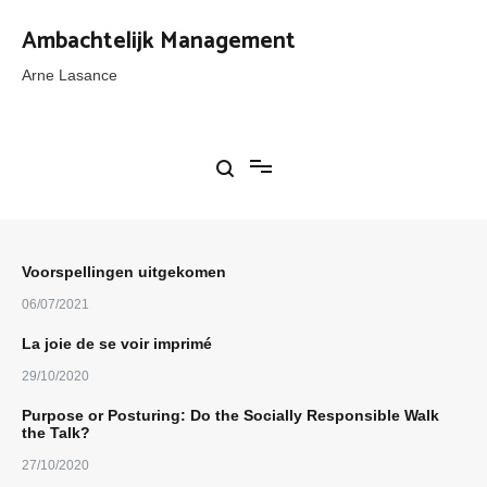
Ga
naar
Ambachtelijk Management
de
inhoud
Arne Lasance
Voorspellingen uitgekomen
06/07/2021
La joie de se voir imprimé
29/10/2020
Purpose or Posturing: Do the Socially Responsible Walk
the Talk?
27/10/2020