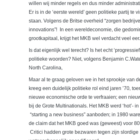
willen wij minder regels en dus minder administ
Er is in de ‘eerste wereld’ geen politieke partij te
staan. Volgens de Britse overheid “zorgen bedrijv
innovations”! In een wereldeconomie, die gedomin
grootkapitaal, krijgt het MKB wel verdacht veel eer
Is dat eigenlijk wel terecht? Is het echt ‘progress
politieke woorden? Niet, volgens Benjamin C.Water
North Carolina,
Maar al te graag geloven we in het sprookje van 
kreeg een duidelijk politieke rol eind jaren ’70,
nieuwe economische orde te verfraaien; een nieuwe
bij de Grote Multinationals. Het MKB werd ‘hot’- in
“starting a new business” aanboden; in 1980 war
de claim dat het MKB goed was (geweest) voor 8
Critici hadden grote bezwaren tegen zijn slordig