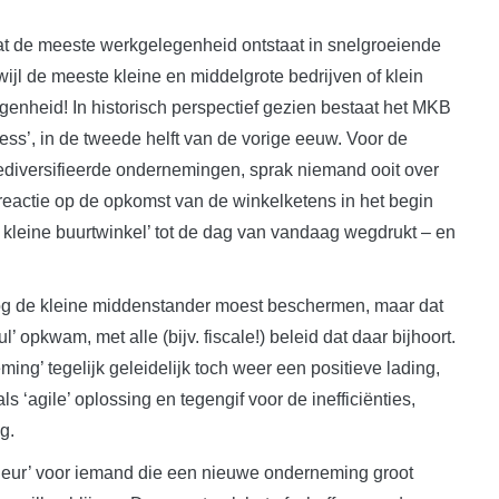
 dat de meeste werkgelegenheid ontstaat in snelgroeiende
jl de meeste kleine en middelgrote bedrijven of klein
genheid! In historisch perspectief gezien bestaat het MKB
ess’, in de tweede helft van de vorige eeuw. Voor de
gediversifieerde ondernemingen, sprak niemand ooit over
 reactie op de opkomst van de winkelketens in het begin
e kleine buurtwinkel’ tot de dag van vandaag wegdrukt – en
oog de kleine middenstander moest beschermen, maar dat
ul’ opkwam, met alle (bijv. fiscale!) beleid dat daar bijhoort.
ng’ tegelijk geleidelijk toch weer een positieve lading,
‘agile’ oplossing en tegengif voor de inefficiënties,
g.
eneur’ voor iemand die een nieuwe onderneming groot