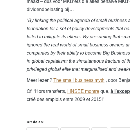
maakt – dus voor MKB’ers die alles behalve MKB’er
dividendbelasting bij…
“
By linking the political agenda of small business 
foundation for a set of policy developments that ha
failed to mitigate its effects. By presuming that s
ignored the real world of small business owners a
companies by their ability to become Big Business
in global capitalism: the simultaneous fracture of t
privileged global elite that marginalised and weak
Meer lezen?
The small business myth
, door Benj
Of: “Hors transferts,
l’INSEE montre
que,
à l’exce
créé des emplois entre 2009 et 2015!”
Dit delen: