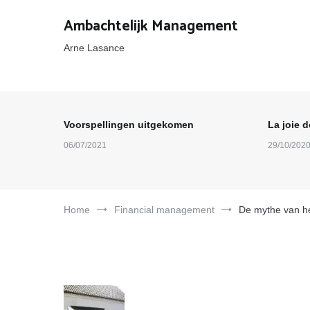
Ga
naar
Ambachtelijk Management
de
inhoud
Arne Lasance
Voorspellingen uitgekomen
La joie d
06/07/2021
29/10/202
Home
Financial management
De mythe van he