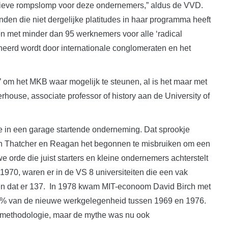
ratieve rompslomp voor deze ondernemers,” aldus de VVD.
 vinden die niet dergelijke platitudes in haar programma heeft
en met minder dan 95 werknemers voor alle ‘radical
eerd wordt door internationale conglomeraten en het
.
ief’ om het MKB waar mogelijk te steunen, al is het maar met
house, associate professor of history aan de University of
de in een garage startende onderneming. Dat sprookje
 toen Thatcher en Reagan het begonnen te misbruiken om een
 orde die juist starters en kleine ondernemers achterstelt
 1970, waren er in de VS 8 universiteiten die een vak
en dat er 137. In 1978 kwam MIT-econoom David Birch met
0% van de nieuwe werkgelegenheid tussen 1969 en 1976.
e methodologie, maar de mythe was nu ook