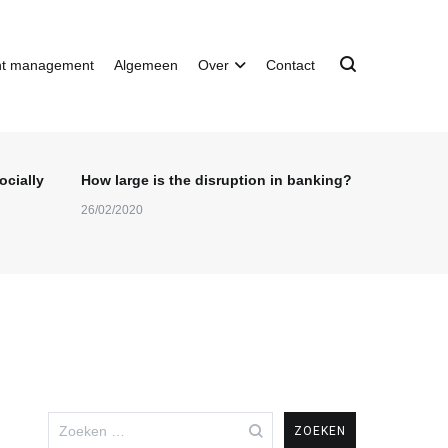
nt management
Algemeen
Over
Contact
ocially
How large is the disruption in banking?
26/02/2020
Zoeken
naar: