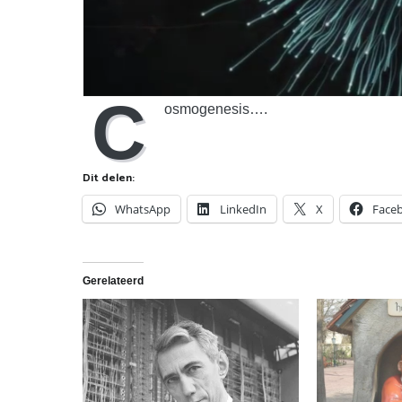
C
osmogenesis….
Dit delen:
WhatsApp
LinkedIn
X
Face
Gerelateerd