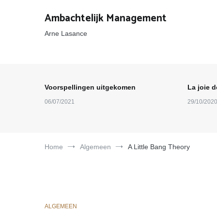
Ga
naar
Ambachtelijk Management
de
inhoud
Arne Lasance
Voorspellingen uitgekomen
La joie d
06/07/2021
29/10/202
Home
Algemeen
A Little Bang Theory
ALGEMEEN