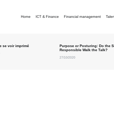
Home
ICT & Finance
Financial management
Tale
e se voir imprimé
Purpose or Posturing: Do the S
Responsible Walk the Talk?
0
27/10/2020