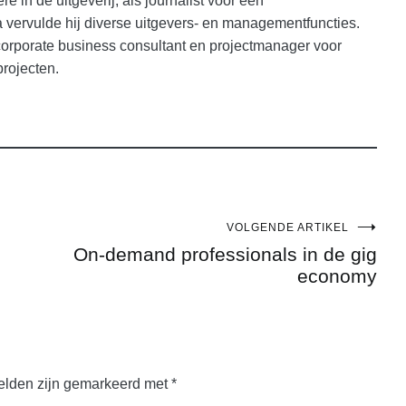
e in de uitgeverij, als journalist voor een
vervulde hij diverse uitgevers- en managementfuncties.
 corporate business consultant en projectmanager voor
projecten.
VOLGENDE ARTIKEL
On-demand professionals in de gig
economy
velden zijn gemarkeerd met
*