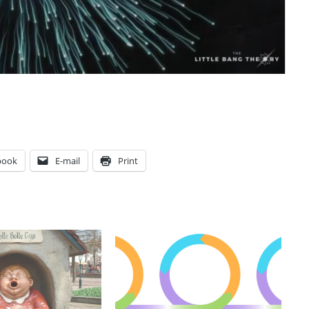
book
E-mail
Print