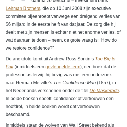
daarna zo beruchte – investment bank
Lehman Brothers
, die op 10 Juni 2008 zijn executive
committee bijeenroept vanwege een dreigend verlies van
$6 miljard in de eerste helft van dat jaar. De zorg die hij
deelt met zijn mensen is echter niet het enorme verlies, of
wat daaraan te doen – neen, de grote vraag is: “How do
we restore confidence?”
De anekdote komt uit Andrew Ross Sorkin’s
Too Big to
Fail
(inmiddels een
gevleugelde term
), een boek dat de
professor las terwijl hij bezig was met een onderzoek
naar Herman Melville’s
The Confidence-Man
(1857), in
het Nederlands verschenen onder de titel
De Maskerade
.
In beide boeken speelt ‘confidence’ of vertrouwen een
hoofdrol, in beide boeken wordt dat vertrouwen
beschaamd.
Inmiddels staan de wolven van Wall Street bekend als