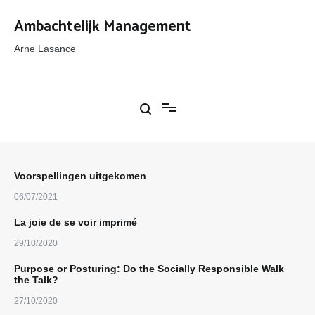
Ga
naar
Ambachtelijk Management
de
inhoud
Arne Lasance
Voorspellingen uitgekomen
06/07/2021
La joie de se voir imprimé
29/10/2020
Purpose or Posturing: Do the Socially Responsible Walk
the Talk?
27/10/2020