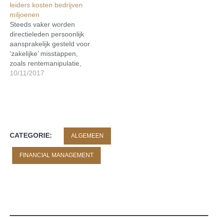
leiders kosten bedrijven
miljoenen
Steeds vaker worden
directieleden persoonlijk
aansprakelijk gesteld voor
‘zakelijke’ misstappen,
zoals rentemanipulatie,
witwassen en misleidende
10/11/2017
verkooptrucs, maar ook
voor persoonlijke
misstappen als (seksuele)
intimidatie en pesterij, cv-
fraude of ongepaste
relaties met hun
CATEGORIE:
ALGEMEEN
werknemers. Dat zakelijke
misstappen schadelijk zijn
FINANCIAL MANAGEMENT
voor de organisatie moge
duidelijk zijn. Maar soms is
het niet eenvoudig…
TAGS:
CIJFERS
ECONOMIE