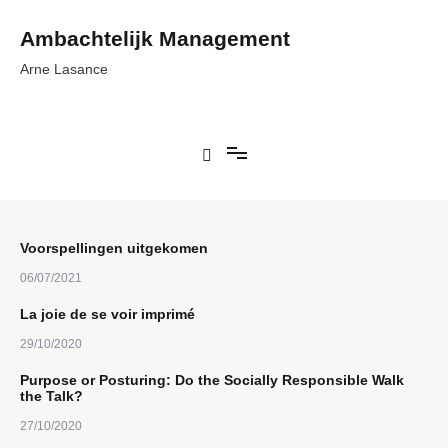
Ga
naar
Ambachtelijk Management
de
inhoud
Arne Lasance
Voorspellingen uitgekomen
06/07/2021
La joie de se voir imprimé
29/10/2020
Purpose or Posturing: Do the Socially Responsible Walk
the Talk?
27/10/2020