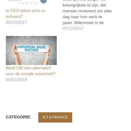
belangrijkste te zijn, dat
Is CEO-talent echt zo
mensen motiveert om elke
schaars?
dag naar hun werk te
09/10/2017
gaan. Millennials in de
Verenigde Staten blijken
07/12/2017
andere waarden te hebben
en waarderen, op sociaal
en economisch vlak, dan
hen voorgaande
generaties, zo blijkt uit een
nieuw rapport van het
Biedt UBI een alternatief
Amerikaanse Census…
voor de sociale zekerheid?
09/01/2018
CATEGORIE:
ICT & FINANCE