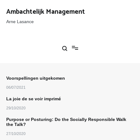
Ga
naar
Ambachtelijk Management
de
inhoud
Arne Lasance
Voorspellingen uitgekomen
06/07/2021
La joie de se voir imprimé
29/10/2020
Purpose or Posturing: Do the Socially Responsible Walk
the Talk?
27/10/2020