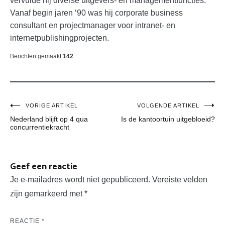
vervulde hij diverse uitgevers- en managementfuncties.
Vanaf begin jaren ‘90 was hij corporate business
consultant en projectmanager voor intranet- en
internetpublishingprojecten.
Berichten gemaakt
142
Bericht
VORIGE ARTIKEL
VOLGENDE ARTIKEL
Nederland blijft op 4 qua
Is de kantoortuin uitgebloeid?
navigatie
concurrentiekracht
Geef een reactie
Je e-mailadres wordt niet gepubliceerd.
Vereiste velden
zijn gemarkeerd met
*
REACTIE
*