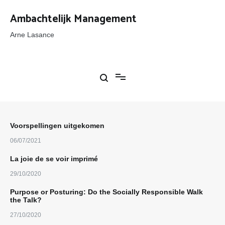
Ga
naar
Ambachtelijk Management
de
inhoud
Arne Lasance
Voorspellingen uitgekomen
06/07/2021
La joie de se voir imprimé
29/10/2020
Purpose or Posturing: Do the Socially Responsible Walk
the Talk?
27/10/2020