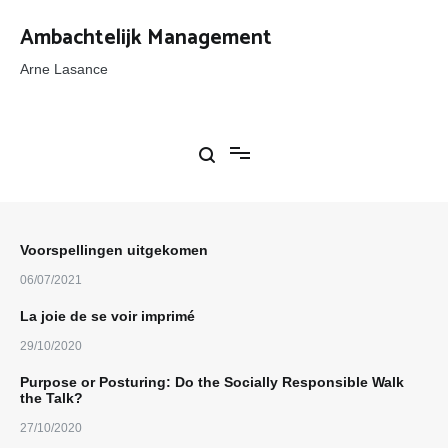
Ga
naar
Ambachtelijk Management
de
inhoud
Arne Lasance
Voorspellingen uitgekomen
06/07/2021
La joie de se voir imprimé
29/10/2020
Purpose or Posturing: Do the Socially Responsible Walk
the Talk?
27/10/2020