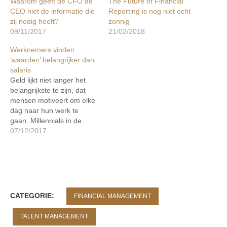
Waarom geeft de CFO de
The Future of Financial
CEO niet de informatie die
Reporting is nog niet echt
zij nodig heeft?
zonnig
09/11/2017
21/02/2018
Werknemers vinden
‘waarden’ belangrijker dan
salaris
Geld lijkt niet langer het
belangrijkste te zijn, dat
mensen motiveert om elke
dag naar hun werk te
gaan. Millennials in de
Verenigde Staten blijken
07/12/2017
andere waarden te hebben
en waarderen, op sociaal
en economisch vlak, dan
hen voorgaande
generaties, zo blijkt uit een
nieuw rapport van het
CATEGORIE:
FINANCIAL MANAGEMENT
Amerikaanse Census…
TALENT MANAGEMENT