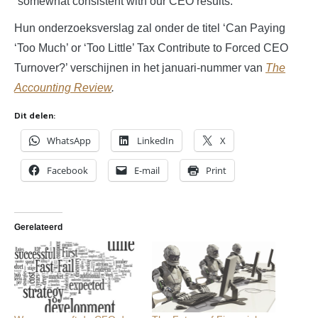
“somewhat consistent with our CEO results.”
Hun onderzoeksverslag zal onder de titel ‘Can Paying
‘Too Much’ or ‘Too Little’ Tax Contribute to Forced CEO
Turnover?’ verschijnen in het januari-nummer van
The
Accounting Review
.
Dit delen:
WhatsApp
LinkedIn
X
Facebook
E-mail
Print
Gerelateerd