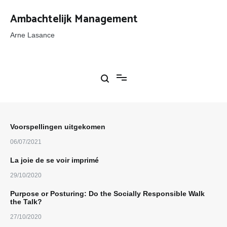
Ga
naar
Ambachtelijk Management
de
inhoud
Arne Lasance
Voorspellingen uitgekomen
06/07/2021
La joie de se voir imprimé
29/10/2020
Purpose or Posturing: Do the Socially Responsible Walk
the Talk?
27/10/2020