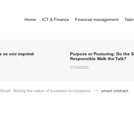
Home
ICT & Finance
Financial management
Tale
e se voir imprimé
Purpose or Posturing: Do the S
Responsible Walk the Talk?
0
27/10/2020
otboek: Mining the value of business ecosystems
smart contract