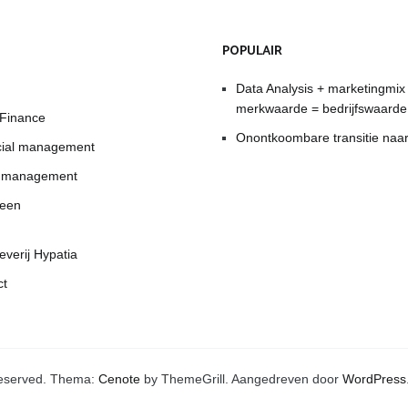
POPULAIR
Data Analysis + marketingmix
merkwaarde = bedrijfswaarde
 Finance
Onontkoombare transitie na
cial management
t management
een
everij Hypatia
ct
s reserved. Thema:
Cenote
by ThemeGrill. Aangedreven door
WordPress