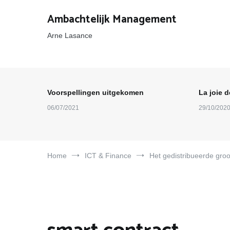
Ga
naar
Ambachtelijk Management
de
inhoud
Arne Lasance
Voorspellingen uitgekomen
La joie d
06/07/2021
29/10/202
Home
ICT & Finance
Het gedistribueerde gro