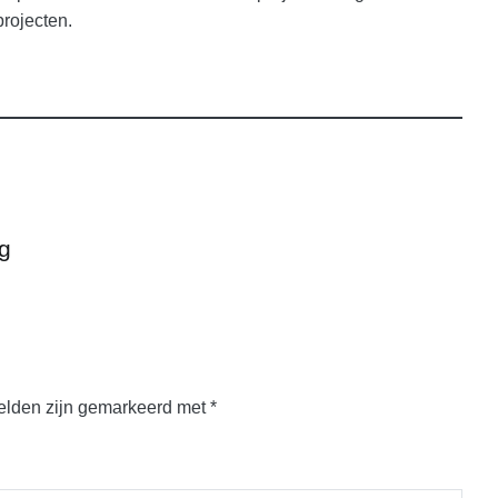
projecten.
ng
velden zijn gemarkeerd met
*