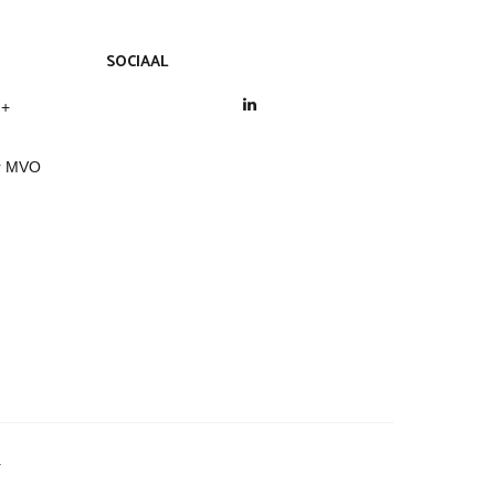
SOCIAAL
LinkedIn
 +
ar MVO
.