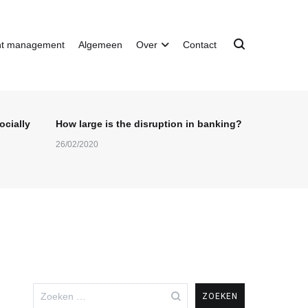
nt management
Algemeen
Over
Contact
ocially
How large is the disruption in banking?
26/02/2020
Zoeken
naar: