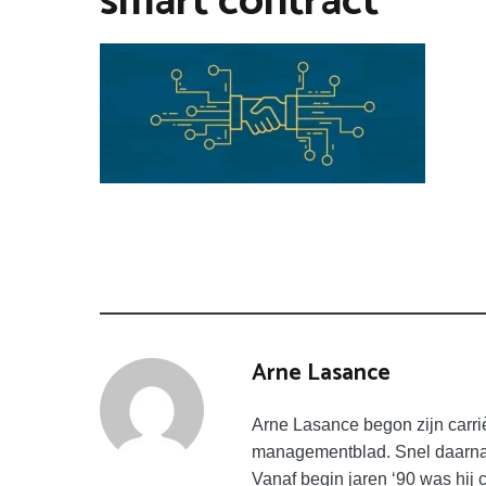
smart contract
Arne Lasance
Arne Lasance begon zijn carrièr
managementblad. Snel daarna 
Vanaf begin jaren ‘90 was hij