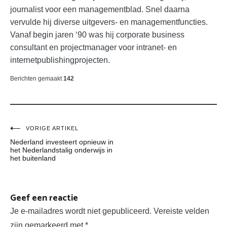
journalist voor een managementblad. Snel daarna
vervulde hij diverse uitgevers- en managementfuncties.
Vanaf begin jaren ‘90 was hij corporate business
consultant en projectmanager voor intranet- en
internetpublishingprojecten.
Berichten gemaakt
142
Bericht
VORIGE ARTIKEL
Nederland investeert opnieuw in
navigatie
het Nederlandstalig onderwijs in
het buitenland
Geef een reactie
Je e-mailadres wordt niet gepubliceerd.
Vereiste velden
zijn gemarkeerd met
*