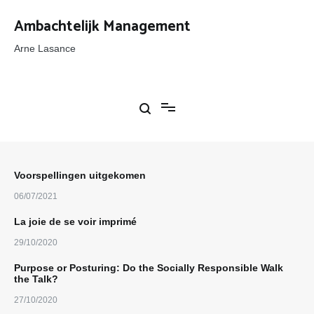
Ga
naar
Ambachtelijk Management
de
inhoud
Arne Lasance
Voorspellingen uitgekomen
06/07/2021
La joie de se voir imprimé
29/10/2020
Purpose or Posturing: Do the Socially Responsible Walk
the Talk?
27/10/2020