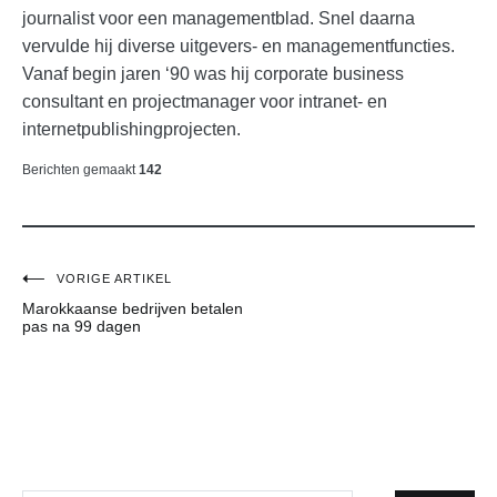
journalist voor een managementblad. Snel daarna
vervulde hij diverse uitgevers- en managementfuncties.
Vanaf begin jaren ‘90 was hij corporate business
consultant en projectmanager voor intranet- en
internetpublishingprojecten.
Berichten gemaakt
142
Bericht
VORIGE ARTIKEL
Marokkaanse bedrijven betalen
navigatie
pas na 99 dagen