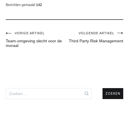
Berichten gemaakt
142
Bericht
VORIGE ARTIKEL
VOLGENDE ARTIKEL
Team-omgeving slecht voor de
Third Party Risk Management
navigatie
moraal
Zoeken
naar: