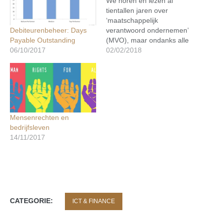
We horen en lezen al
tientallen jaren over
‘maatschappelijk
Debiteurenbeheer: Days
verantwoord ondernemen’
Payable Outstanding
(MVO), maar ondanks alle
06/10/2017
waardering en mooie
02/02/2018
woorden bleef het concept
toch altijd in de marge van
de economie. Deze week
echter kreeg het een
ruggensteuntje van $ 6
biljoen Wall Street dollars.
Mensenrechten en
Asset management gigant
bedrijfsleven
BlackRock waarschuwt
14/11/2017
nu…
CATEGORIE:
ICT & FINANCE