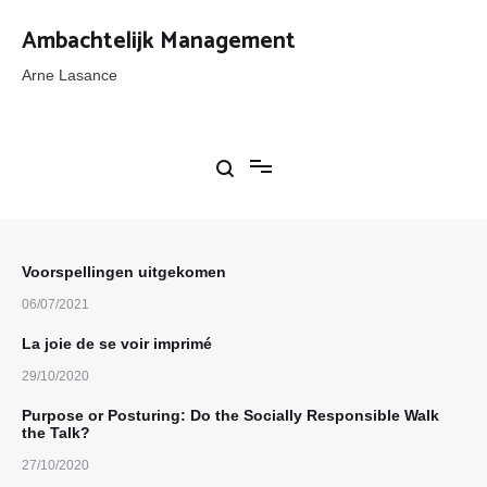
Ga
naar
Ambachtelijk Management
de
inhoud
Arne Lasance
Voorspellingen uitgekomen
06/07/2021
La joie de se voir imprimé
29/10/2020
Purpose or Posturing: Do the Socially Responsible Walk
the Talk?
27/10/2020