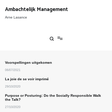
Ga
naar
Ambachtelijk Management
de
inhoud
Arne Lasance
Voorspellingen uitgekomen
06/07/2021
La joie de se voir imprimé
29/10/2020
Purpose or Posturing: Do the Socially Responsible Walk
the Talk?
27/10/2020