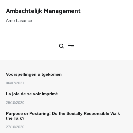
Ga
naar
Ambachtelijk Management
de
inhoud
Arne Lasance
Voorspellingen uitgekomen
06/07/2021
La joie de se voir imprimé
29/10/2020
Purpose or Posturing: Do the Socially Responsible Walk
the Talk?
27/10/2020