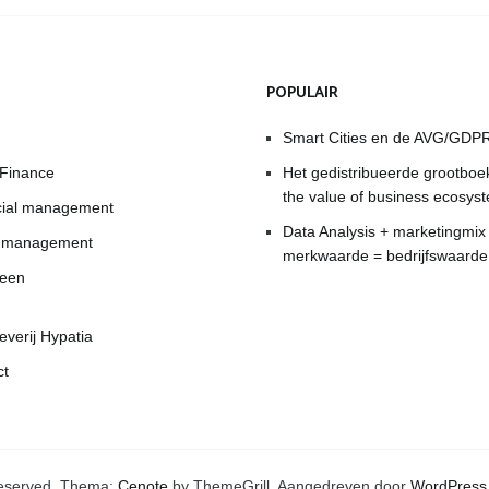
POPULAIR
Smart Cities en de AVG/GDP
 Finance
Het gedistribueerde grootboe
the value of business ecosys
cial management
Data Analysis + marketingmix
t management
merkwaarde = bedrijfswaarde
een
everij Hypatia
ct
s reserved. Thema:
Cenote
by ThemeGrill. Aangedreven door
WordPress