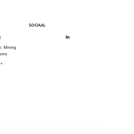
SOCIAAL
LinkedIn
R
k: Mining
tems
 +
.