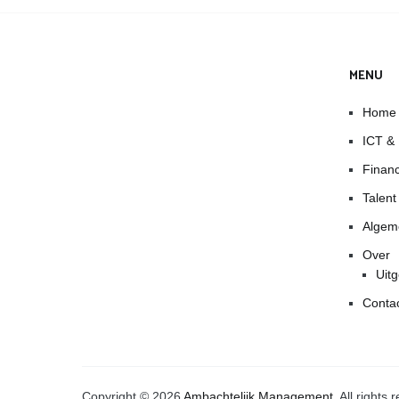
MENU
Home
ICT &
Finan
Talen
Algem
Over
Uitg
Conta
Copyright © 2026
Ambachtelijk Management
. All right