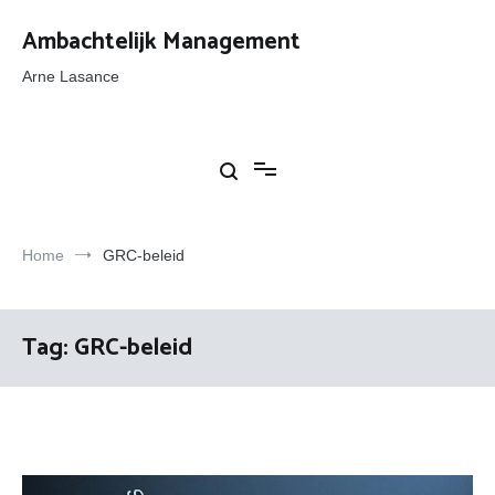
Ga
naar
Ambachtelijk Management
de
inhoud
Arne Lasance
Home
GRC-beleid
Tag:
GRC-beleid